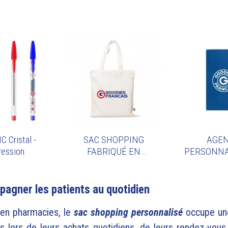
C Cristal -
SAC SHOPPING
AGE
ression
FABRIQUÉ EN
PERSONNA
FRANCE
FABRIQ
FRA
agner les patients au quotidien
 en pharmacies, le
sac shopping personnalisé
occupe une
ts lors de leurs achats quotidiens, de leurs rendez-vo