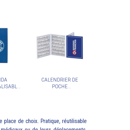
NDA
CALENDRIER DE
LISABLE
POCHE
UÉ EN
PERSONNALISABLE
NCE
 place de choix.
Pratique, réutilisable
us médicaux ou de leurs déplacements.