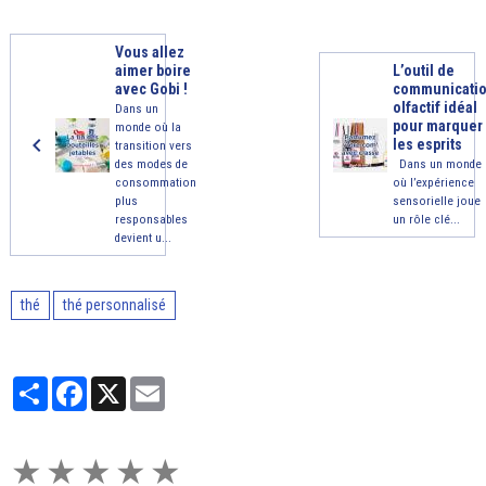
Vous allez
aimer boire
L’outil de
avec Gobi !
communicati
olfactif idéal
Dans un
pour marquer
monde où la
les esprits
transition vers
des modes de
Dans un monde
consommation
où l’expérience
plus
sensorielle joue
responsables
un rôle clé...
devient u...
thé
thé personnalisé
Partager
Facebook
X
Email
★
★
★
★
★