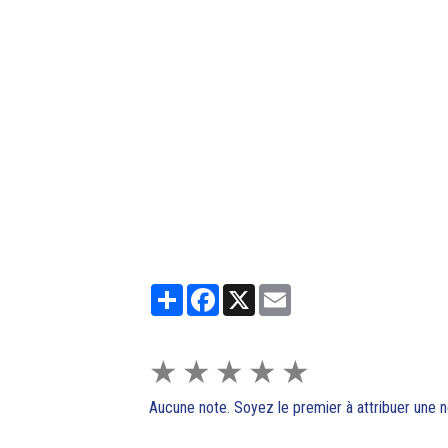
Partager
Facebook
X
Email
★
★
★
★
★
Aucune note. Soyez le premier à attribuer une n