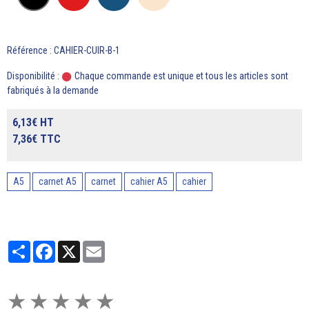
Référence : CAHIER-CUIR-B-1
Disponibilité :
Chaque commande est unique et tous les articles sont
fabriqués à la demande
6,13€ HT
7,36€ TTC
A5
carnet A5
carnet
cahier A5
cahier
Partager
Facebook
X
Email
★
★
★
★
★