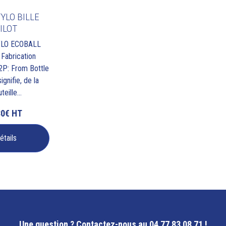
YLO BILLE
ILOT
LO ECOBALL
 Fabrication
2P: From Bottle
ignifie, de la
teille...
30€
HT
étails
Une question ?
Contactez-nous au 04 77 83 08 71 !