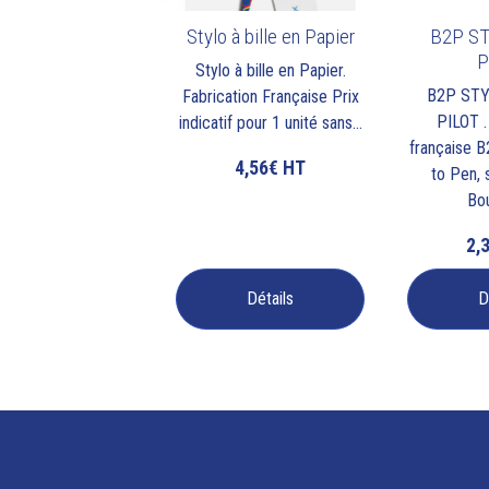
Stylo à bille en Papier
B2P ST
P
Stylo à bille en Papier.
B2P STY
Fabrication Française Prix
PILOT .
indicatif pour 1 unité sans...
française B
4,56€
HT
to Pen, s
Bou
2,
Détails
D