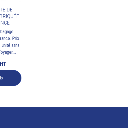
TE DE
BRIQUÉE
ANCE
à bagage
rance. Prix
1 unité sans
yager,...
HT
ls