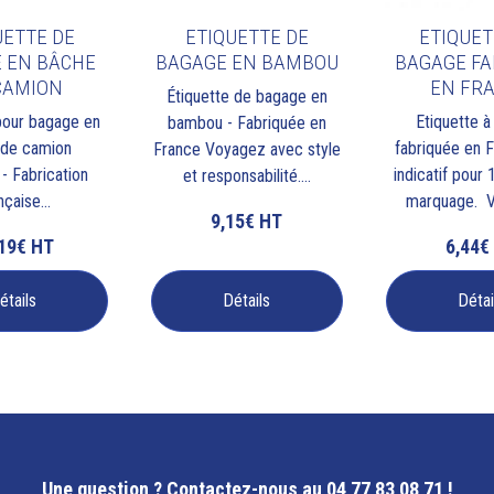
UETTE DE
ETIQUETTE DE
ETIQUET
 EN BÂCHE
BAGAGE EN BAMBOU
BAGAGE FA
CAMION
EN FR
Étiquette de bagage en
pour bagage en
Etiquette 
bambou - Fabriquée en
 de camion
fabriquée en F
France Voyagez avec style
- Fabrication
indicatif pour 
et responsabilité....
nçaise...
marquage. Vo
9,15€
HT
,19€
HT
6,44€
étails
Détails
Détai
Une question ?
Contactez-nous au 04 77 83 08 71 !