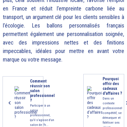
en France et réduit l’empreinte carbone liée au
transport, un argument clé pour les clients sensibles à
l’écologie. Les ballons personnalisés français
permettent également une personnalisation soignée,
avec des impressions nettes et des finitions
impeccables, idéales pour mettre en avant votre
marque ou votre message.
Pourquoi
Comment
offrir des
réussir son
cadeaux
salon
d'affaires ?
professionnel
Dans un
?
contexte
Participer à un
professionnel
salon
compétitif, se
professionnel,
démarquer et
qu’il s’agisse d’un
fidéliser ses
salon de l’h...